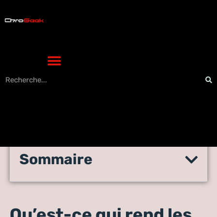
Sommaire
Pourquoi les jeux doodle de
Google sont si populaires
Qu’est-ce qui rend les