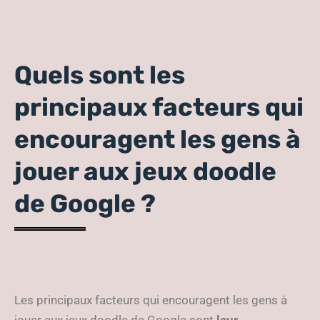
Quels sont les
principaux facteurs qui
encouragent les gens à
jouer aux jeux doodle
de Google ?
Les principaux facteurs qui encouragent les gens à