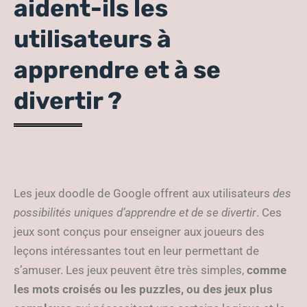
aident-ils les
utilisateurs à
apprendre et à se
divertir ?
Les jeux doodle de Google offrent aux utilisateurs
des
possibilités uniques d’apprendre et de se divertir
. Ces
jeux sont conçus pour enseigner aux joueurs des
leçons intéressantes tout en leur permettant de
s’amuser. Les jeux peuvent être très simples,
comme
les mots croisés ou les puzzles, ou des jeux plus