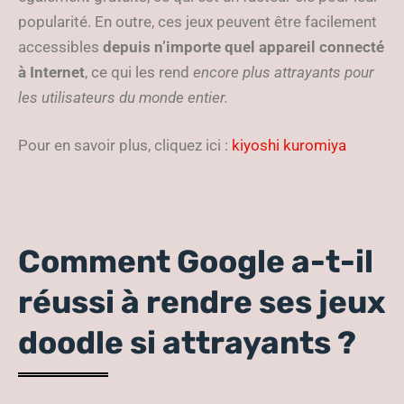
popularité. En outre, ces jeux peuvent être facilement
accessibles
depuis n’importe quel appareil connecté
à Internet
, ce qui les rend
encore plus attrayants pour
les utilisateurs du monde entier.
Pour en savoir plus, cliquez ici :
kiyoshi kuromiya
Comment Google a-t-il
réussi à rendre ses jeux
doodle si attrayants ?