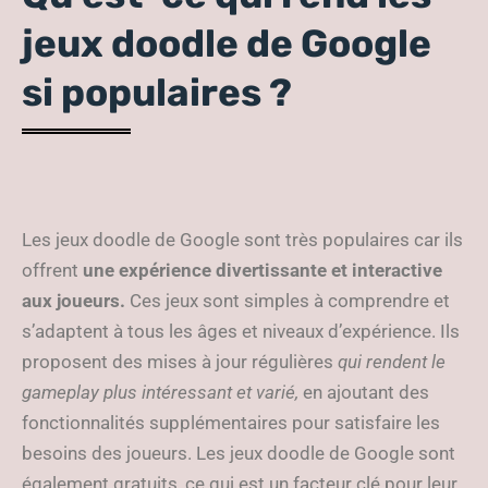
jeux doodle de Google
si populaires ?
Les jeux doodle de Google sont très populaires car ils
offrent
une expérience divertissante et interactive
aux joueurs.
Ces jeux sont simples à comprendre et
s’adaptent à tous les âges et niveaux d’expérience. Ils
proposent des mises à jour régulières
qui rendent le
gameplay plus intéressant et varié,
en ajoutant des
fonctionnalités supplémentaires pour satisfaire les
besoins des joueurs. Les jeux doodle de Google sont
également gratuits, ce qui est un facteur clé pour leur