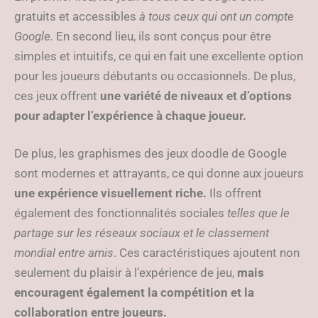
gratuits et accessibles
à tous ceux qui ont un compte
Google.
En second lieu, ils sont conçus pour être
simples et intuitifs, ce qui en fait une excellente option
pour les joueurs débutants ou occasionnels. De plus,
ces jeux offrent
une variété de niveaux et d’options
pour adapter l’expérience à chaque joueur.
De plus, les graphismes des jeux doodle de Google
sont modernes et attrayants, ce qui donne aux joueurs
une expérience visuellement riche.
Ils offrent
également des fonctionnalités sociales
telles que le
partage sur les réseaux sociaux et le classement
mondial entre amis
. Ces caractéristiques ajoutent non
seulement du plaisir à l’expérience de jeu,
mais
encouragent également la compétition et la
collaboration entre joueurs.