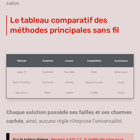
salon.
Le tableau comparatif des
méthodes principales sans fil
Méthode
Simplicité
Latence
Compatibilité
Accessoires
Apple TV
Excellente
Très faible
Haute
Boîtier requis
Smart TV AirPlay 2
Très bonne
Variable
Moyenne à haute
Aucun
Apps tierces
Bonne
Variable
Flexible
Aucun
Chaque solution possède ses failles et ses charmes
cachés
, ainsi, aucune règle n’impose l’universalité.
Sur le même thème :
Revenir à iOS 17 : la méthode sûre pour