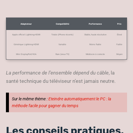
Adaptateur
Compatibilité
Performance
Prix
Apple officiel Lightning-HDMI
Totale (iPhone récents)
Stable, haute résolution
Élevé
Générique Lightning-HDMI
Variable
Moins fiable
Faible
Mini DisplayPort/VGA
Rare (vieux TV)
Médiocre à correcte
Moyen
La performance de l’ensemble dépend du câble
, la
santé technique du téléviseur n’est jamais neutre.
Sur le même thème :
Eteindre automatiquement le PC : la
méthode facile pour gagner du temps
Les conseils pratiques,