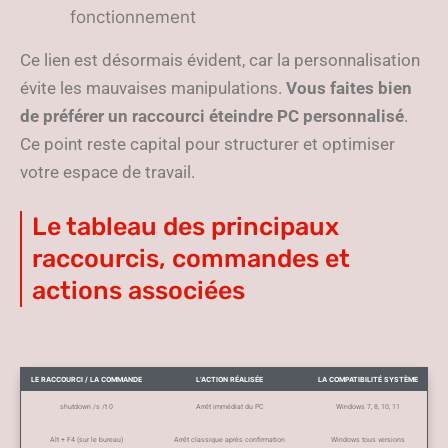
fonctionnement
Ce lien est désormais évident, car la personnalisation
évite les mauvaises manipulations.
Vous faites bien
de préférer un raccourci éteindre PC personnalisé
.
Ce point reste capital pour structurer et optimiser
votre espace de travail.
Le tableau des principaux
raccourcis, commandes et
actions associées
LE RACCOURCI / LA COMMANDE
L’ACTION RÉALISÉE
LA COMPATIBILITÉ SYSTÈME
shutdown /s /t 0
Arrêt immédiat du PC
Windows 7, 8, 10, 11
Alt + F4 (sur le bureau)
Arrêt classique après confirmation
Windows tous versions