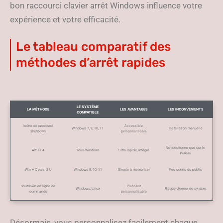
bon raccourci clavier arrêt Windows influence votre
expérience et votre efficacité.
Le tableau comparatif des
méthodes d’arrêt rapides
LE SYSTÈME
LA MÉTHODE
LES AVANTAGES
LES INCONVÉNIENTS
COMPATIBLE
Icône de raccourci
Accessible,
Windows 7, 8, 10, 11
Installation manuelle
shutdown
personnalisable
Ne fonctionne que sur le
Alt + F4
Tous Windows
Ultra-rapide, intégré
bureau
Win + X puis U U
Windows 8, 10, 11
Simple à mémoriser
Peu connu du public
Shutdown en ligne de
Puissant,
Windows, Linux
Risque d’erreur de syntaxe
commande
personnalisable
Désormais, vous personnalisez facilement chaque