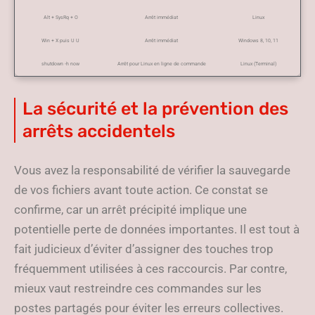
Alt + SysRq + O
Arrêt immédiat
Linux
Win + X puis U U
Arrêt immédiat
Windows 8, 10, 11
shutdown -h now
Arrêt pour Linux en ligne de commande
Linux (Terminal)
La sécurité et la prévention des
arrêts accidentels
Vous avez la responsabilité de vérifier la sauvegarde
de vos fichiers avant toute action. Ce constat se
confirme, car un arrêt précipité implique une
potentielle perte de données importantes. Il est tout à
fait judicieux d’éviter d’assigner des touches trop
fréquemment utilisées à ces raccourcis. Par contre,
mieux vaut restreindre ces commandes sur les
postes partagés pour éviter les erreurs collectives.