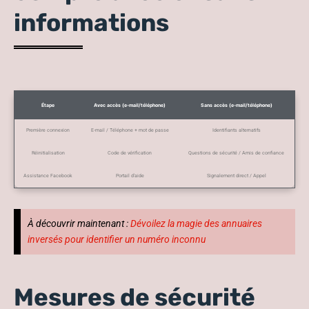
informations
Étape
Avec accès (e-mail/téléphone)
Sans accès (e-mail/téléphone)
Première connexion
E-mail / Téléphone + mot de passe
Identifiants alternatifs
Réinitialisation
Code de vérification
Questions de sécurité / Amis de confiance
Assistance Facebook
Portail d’aide
Signalement direct / Appel
À découvrir maintenant :
Dévoilez la magie des annuaires
inversés pour identifier un numéro inconnu
Mesures de sécurité