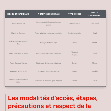
NIVEAU
NOM DU GROUPE/CHAINE
THÉMATIQUE PRINCIPALE
TYPE D’ACCÈS
D’ENGAGEMENT
Rencontres réelles et échanges
Reels Reality FR
Sur validation
Très élevé
vidéos
Plan Cul Connect
Plans adultes, contenus sensibles
Invitation privée
Élevé
Vidéos Telegram Reels
Partage de Reels, tips
Ouvert
Moyen
Pro
Filtrage à
NightLife Contacts Paris
Rencontres nocturnes urbaines
Élevé
l’entrée
Reels Express France
Stratégies Reels pour créateurs
Ouvert
Moyen
Nicegram Adult World
Contenus 18+, international
Payant
Variable
Monétisation Telegram
Conseils et astuces gain d’argent
Ouvert
Élevé
2024
Les modalités d’accès, étapes,
précautions et respect de la