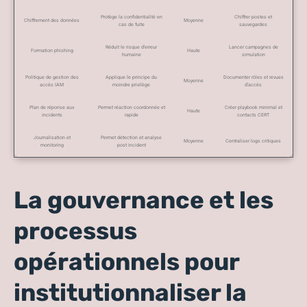
Protège la confidentialité en
Chiffrer postes et
Chiffrement des données
Moyenne
cas de fuite
sauvegardes
Réduit le risque d’erreur
Lancer campagnes de
Formation phishing
Haute
humaine
simulation
Politique de gestion des
Applique le principe du
Documenter rôles et revues
Moyenne
accès IAM
moindre privilège
d’accès
Plan de réponse aux
Permet réaction coordonnée et
Créer playbook minimal et
Haute
incidents
rapide
contacts CERT
Journalisation et
Permet détection et analyse
Moyenne
Centraliser logs critiques
monitoring
post incident
La gouvernance et les
processus
opérationnels pour
institutionnaliser la