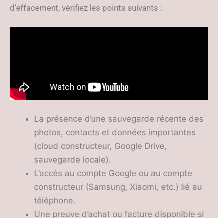
d’effacement, vérifiez les points suivants :
La présence d’une sauvegarde récente des
photos, contacts et données importantes
(cloud constructeur, Google Drive,
sauvegarde locale).
L’accès au compte Google ou au compte
constructeur (Samsung, Xiaomi, etc.) lié au
téléphone.
Une preuve d’achat ou facture disponible si