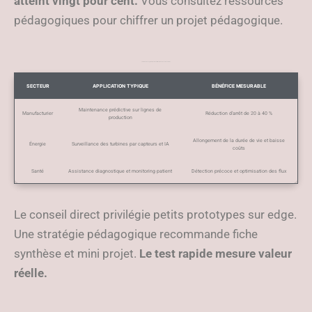
atteint vingt pour cent.
Vous consultez ressources
pédagogiques pour chiffrer un projet pédagogique.
Le tableau des applications industrielles et bénéfices mesurables
SECTEUR
APPLICATION TYPIQUE
BÉNÉFICE MESURABLE
Maintenance prédictive sur lignes de
Manufacturier
Réduction d’arrêt de 20 à 40 %
production
Allongement de la durée de vie et baisse
Énergie
Surveillance des turbines par capteurs et IA
coûts
Santé
Assistance diagnostique et monitoring patient
Détection précoce et optimisation des flux
Le conseil direct privilégie petits prototypes sur edge.
Une stratégie pédagogique recommande fiche
synthèse et mini projet.
Le test rapide mesure valeur
réelle.