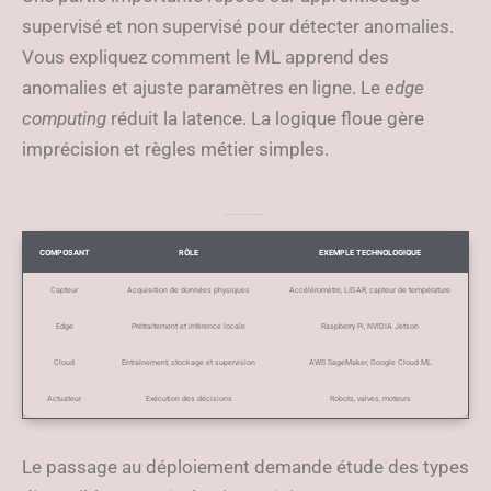
supervisé et non supervisé pour détecter anomalies.
Vous expliquez comment le ML apprend des
anomalies et ajuste paramètres en ligne. Le
edge
computing
réduit la latence. La logique floue gère
imprécision et règles métier simples.
Le tableau des composants et exemples technologiques
COMPOSANT
RÔLE
EXEMPLE TECHNOLOGIQUE
Capteur
Acquisition de données physiques
Accéléromètre, LIDAR, capteur de température
Edge
Prétraitement et inférence locale
Raspberry Pi, NVIDIA Jetson
Cloud
Entraînement, stockage et supervision
AWS SageMaker, Google Cloud ML
Actuateur
Exécution des décisions
Robots, valves, moteurs
Le passage au déploiement demande étude des types