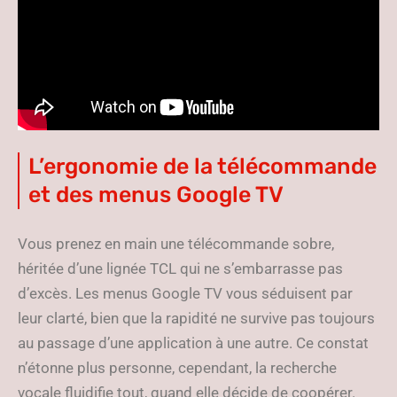
L’ergonomie de la télécommande
et des menus Google TV
Vous prenez en main une télécommande sobre,
héritée d’une lignée TCL qui ne s’embarrasse pas
d’excès. Les menus Google TV vous séduisent par
leur clarté, bien que la rapidité ne survive pas toujours
au passage d’une application à une autre. Ce constat
n’étonne plus personne, cependant, la recherche
vocale fluidifie tout, quand elle décide de coopérer.