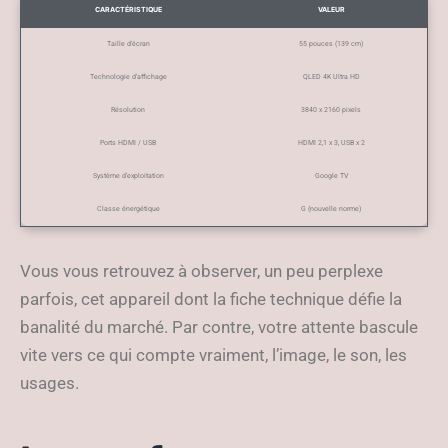
CARACTÉRISTIQUE
VALEUR
Taille d’écran
55 pouces (139 cm)
Technologie d’affichage
QLED 4K Ultra HD
Résolution
3840 x 2160 pixels
Ports HDMI / USB
HDMI 2,1 x 3, USB x 2
Système d’exploitation
Google TV
Classe énergétique
G (nouvelle norme)
Vous vous retrouvez à observer, un peu perplexe
parfois, cet appareil dont la fiche technique défie la
banalité du marché. Par contre, votre attente bascule
vite vers ce qui compte vraiment, l’image, le son, les
usages.