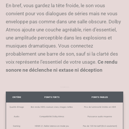
En bref, vous gardez la tête froide, le son vous
convient pour vos dialogues de séries mais ne vous
enveloppe pas comme dans une salle obscure. Dolby
Atmos ajoute une couche agréable, rien d’essentiel,
une amplitude perceptible dans les explosions et
musiques dramatiques. Vous connectez
probablement une barre de son, sauf si la clarté des
voix représente l’essentiel de votre usage.
Ce rendu
sonore ne déclenche ni extase ni déception
Tableau , Les atouts et limites relevés par les experts
CRITÈRE
POINTS FORTS
POINTS FAIBLES
Qualité d’image
Bon rendu HDR, couleurs vives, images nettes
Pics de luminosité limités en HDR
Audio
Compatibilité Dolby Atmos
Puissance audio moyenne
Gaming
HDMI 2,1, faible latence en mode jeu
Pas de 120 Hz natif (DLG seulement)