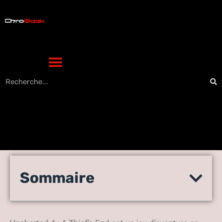
Uncharted 4 : A Thief’s End,
Sommaire
les raisons d’un succès
planétaire