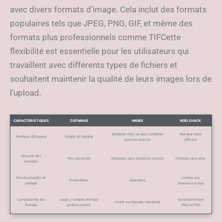
avec divers formats d’image. Cela inclut des formats
populaires tels que JPEG, PNG, GIF, et même des
formats plus professionnels comme TIFCette
flexibilité est essentielle pour les utilisateurs qui
travaillent avec différents types de fichiers et
souhaitent maintenir la qualité de leurs images lors de
l’upload.
CARACTÉRISTIQUES
ZUPIMAGE
IMGBB
NOELSHACK
Moderne mais un peu complexe
Basique mais
Interface utilisateur
Simple et intuitive
pour les novices
efficace
Sécurité des
Très sécurisée
Moyenne, sans protocole avancé
Correcte sans plus
données
Fonctionnalités de
Limitée aux
Diversifiées
Épandues
partage
réseaux sociaux
Compatibilité des
Large, y compris formats
Essentiellement
Limité aux formats standards
formats
professionnels
JPEG et PNG