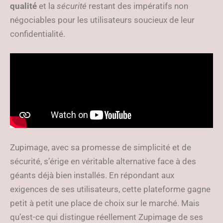
qualité
et la
sécurité
restant des impératifs non
négociables pour les utilisateurs soucieux de leur
confidentialité.
Zupimage, avec sa promesse de simplicité et de
sécurité, s’érige en véritable alternative face à des
géants déjà bien installés. En répondant aux
exigences de ses utilisateurs, cette plateforme gagne
petit à petit une place de choix sur le marché. Mais
qu’est-ce qui distingue réellement Zupimage de ses