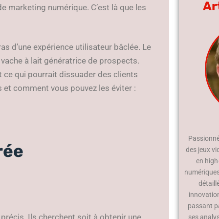
Ar
de marketing numérique. C’est là que les
as d’une expérience utilisateur bâclée. Le
e vache à lait génératrice de prospects.
ce qui pourrait dissuader des clients
s et comment vous pouvez les éviter :
Passionné 
rée
des jeux vi
en high
numériques.
détaill
innovatio
passant p
précis. Ils cherchent soit à obtenir une
ses analy