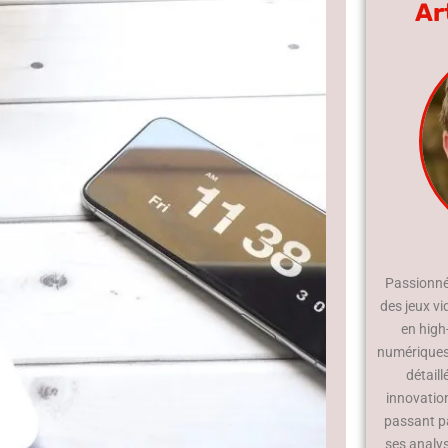
Ar
Passionné 
des jeux vi
en high
numériques.
détaill
innovatio
passant p
ses analy