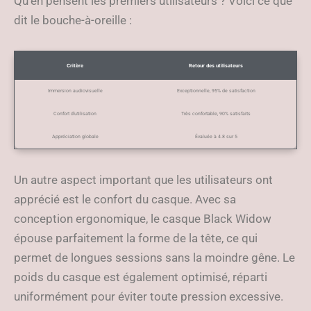
Qu’en pensent les premiers utilisateurs ? Voici ce que
dit le bouche-à-oreille :
Critère
Retour des utilisateurs
Immersion audiovisuelle
Exceptionnelle, 95% de satisfaction
Confort d’utilisation
Très confortable, 90% satisfaits
Appréciation globale
Évaluée à 4.8 sur 5
Un autre aspect important que les utilisateurs ont
apprécié est le confort du casque. Avec sa
conception ergonomique, le casque Black Widow
épouse parfaitement la forme de la tête, ce qui
permet de longues sessions sans la moindre gêne. Le
poids du casque est également optimisé, réparti
uniformément pour éviter toute pression excessive.