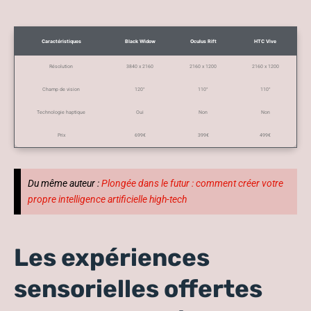
Caractéristiques
Black Widow
Oculus Rift
HTC Vive
Résolution
3840 x 2160
2160 x 1200
2160 x 1200
Champ de vision
120°
110°
110°
Technologie haptique
Oui
Non
Non
Prix
699€
399€
499€
Du même auteur :
Plongée dans le futur : comment créer votre
propre intelligence artificielle high-tech
Les expériences
sensorielles offertes