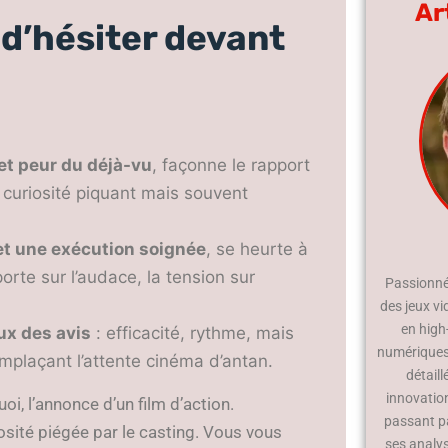
Ar
 d’hésiter devant
et peur du déjà-vu
, façonne le rapport
a curiosité piquant mais souvent
 et une exécution soignée
, se heurte à
orte sur l’audace, la tension sur
Passionné 
des jeux vi
en high
lux des avis
: efficacité, rythme, mais
numériques.
emplaçant l’attente cinéma d’antan.
détaill
innovatio
, l’annonce d’un film d’action.
passant p
iosité piégée par le casting. Vous vous
ses analy