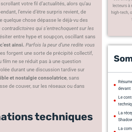
crollant votre fil d’actualités, alors qu’au
lecteurs à
dant, l’envie d’être surpris revient, de
high-tech, 
ue quelque chose dépasse le déjà-vu des
s contradictoires qui s’entrechoquent sur les
ésiter entre hype et soupçon, oscillant sans
c’est ainsi.
Parfois la peur d’une redite vous
es forgent une sorte de précipité collectif,
Som
 film ne se réduit pas à une question
 volée durant une discussion tardive sur
ible et nostalgie consolatrice
, sans
Résumé 
cesse de couver, sur les réseaux ou dans
devant
Le cont
techni
mations techniques
La réce
Shadow
La com