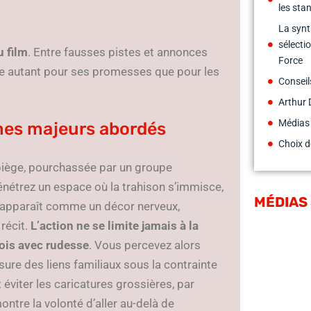
les sta
La synt
sélecti
u film
. Entre fausses pistes et annonces
Force
que autant pour ses promesses que pour les
Conseil
Arthur 
Médias
mes majeurs abordés
Choix d
 piège, pourchassée par un groupe
pénétrez un espace où la trahison s’immisce,
MÉDIAS
s apparaît comme un décor nerveux,
récit.
L’action ne se limite jamais à la
rfois avec rudesse
. Vous percevez alors
usure des liens familiaux sous la contrainte
 éviter les caricatures grossières, par
ontre la volonté d’aller au-delà de