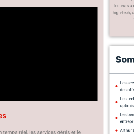
lecteurs à
high-tech, 
Som
Les ser
des off
Les tec
optimis
es
Les bén
entrepr
Arthur 
temps réel, les services gérés et le