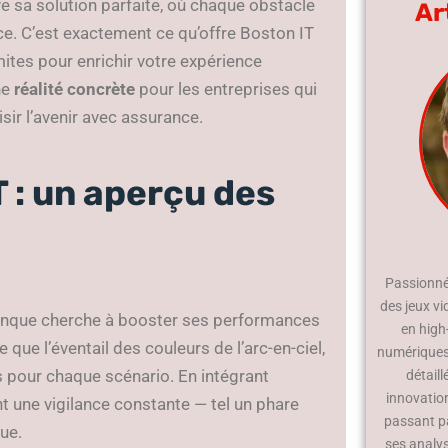
 sa solution parfaite, où chaque obstacle
Ar
e. C’est exactement ce qu’offre Boston IT
mites pour enrichir votre expérience
ne
réalité concrète
pour les entreprises qui
sir l’avenir avec assurance.
T : un aperçu des
Passionné 
des jeux vi
iconque cherche à booster ses performances
en high
que l’éventail des couleurs de l’arc-en-ciel,
numériques.
s pour chaque scénario. En intégrant
détaill
innovatio
nt une vigilance constante — tel un phare
passant p
ue.
ses analy