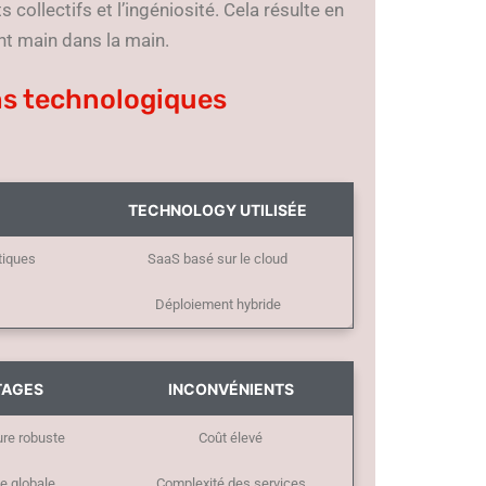
 collectifs et l’ingéniosité. Cela résulte en
nt main dans la main.
ns technologiques
TECHNOLOGY UTILISÉE
tiques
SaaS basé sur le cloud
Déploiement hybride
TAGES
INCONVÉNIENTS
ure robuste
Coût élevé
e globale
Complexité des services