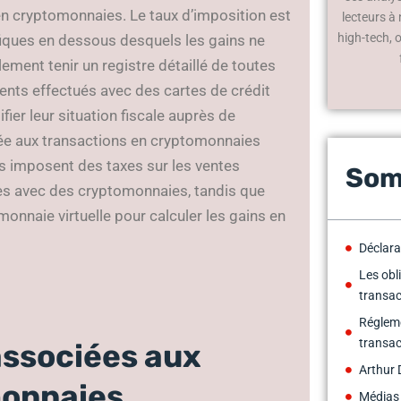
 en cryptomonnaies. Le taux d’imposition est
lecteurs à
high-tech, 
cifiques en dessous desquels les gains ne
ement tenir un registre détaillé de toutes
nts effectués avec des cartes de crédit
tifier leur situation fiscale auprès de
 liée aux transactions en cryptomonnaies
s imposent des taxes sur les ventes
Som
ces avec des cryptomonnaies, tandis que
onnaie virtuelle pour calculer les gains en
Déclara
Les obl
transa
Régleme
transa
 associées aux
Arthur 
monnaies
Médias