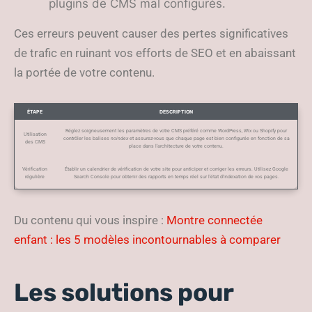
plugins de CMS mal configurés.
Ces erreurs peuvent causer des pertes significatives
de trafic en ruinant vos efforts de SEO et en abaissant
la portée de votre contenu.
ÉTAPE
DESCRIPTION
Réglez soigneusement les paramètres de votre CMS préféré comme WordPress, Wix ou Shopify pour
Utilisation
contrôler les balises
noindex
et assurez-vous que chaque page est bien configurée en fonction de sa
des CMS
place dans l’architecture de votre contenu.
Vérification
Établir un calendrier de vérification de votre site pour anticiper et corriger les erreurs. Utilisez Google
régulière
Search Console pour obtenir des rapports en temps réel sur l’état d’indexation de vos pages.
Du contenu qui vous inspire :
Montre connectée
enfant : les 5 modèles incontournables à comparer
Les solutions pour