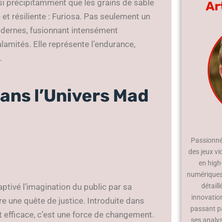
ssi précipitamment que les grains de sable
Ar
et résiliente : Furiosa. Pas seulement un
odernes, fusionnant intensément
amités. Elle représente l’endurance,
.
ans l’Univers Mad
Passionné 
des jeux vi
en high
numériques.
aptivé l’imagination du public par sa
détaill
innovatio
 une quête de justice. Introduite dans
passant p
it efficace, c’est une force de changement.
ses analy