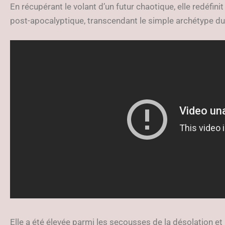
En récupérant le volant d’un futur chaotique, elle redéfin
post-apocalyptique, transcendant le simple archétype du
Elle a été élevée parmi les secousses de la désolation et