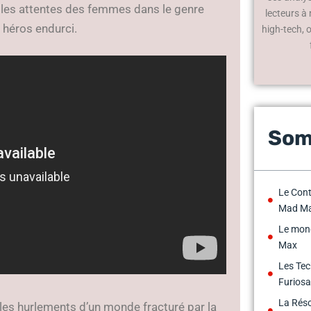
it les attentes des femmes dans le genre
lecteurs à
 héros endurci.
high-tech, 
Som
Le Cont
Mad M
Le mon
Max
Les Tec
Furios
La Rés
 les hurlements d’un monde fracturé par la