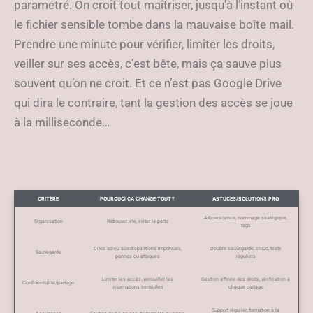
paramétré. On croit tout maîtriser, jusqu’à l’instant où
le fichier sensible tombe dans la mauvaise boîte mail.
Prendre une minute pour vérifier, limiter les droits,
veiller sur ses accès, c’est bête, mais ça sauve plus
souvent qu’on ne croit. Et ce n’est pas Google Drive
qui dira le contraire, tant la gestion des accès se joue
à la milliseconde…
CRITÈRE
POURQUOI ÇA CHANGE TOUT ?
ASTUCES/SOLUTIONS PRO
Arborescence, nommage stratégique,
Organisation
Retrouver vite, éviter la perte
tags
Dites adieu aux disparitions imprévues,
Double sauvegarde, cloud, tests
Sauvegarde
pannes ou attaques
réguliers
Limiter les accès, verrouiller les
Gestion affinée des droits, vérification à
Confidentialité/partage
informations sensibles
chaque partage
Support régulier, formation à la