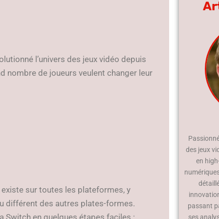
Ar
volutionné l’univers des jeux vidéo depuis
and nombre de joueurs veulent changer leur
Passionné 
des jeux vi
en high
numériques.
détaill
existe sur toutes les plateformes, y
innovatio
u différent des autres plates-formes.
passant p
a Switch en quelques étapes faciles :
ses analy