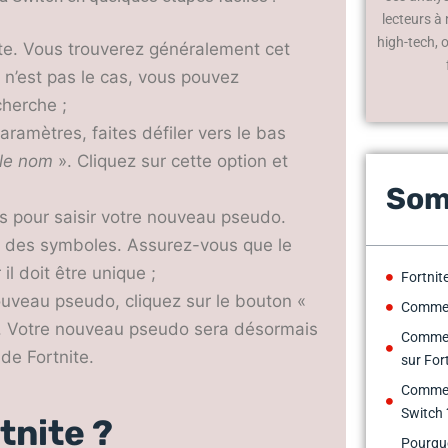
lecteurs à
high-tech, 
te. Vous trouverez généralement cet
e n’est pas le cas, vous pouvez
cherche ;
ramètres, faites défiler vers le bas
 le nom
». Cliquez sur cette option et
Som
res pour saisir votre nouveau pseudo.
 et des symboles. Assurez-vous que le
l doit être unique ;
Fortnite
ouveau pseudo, cliquez sur le bouton «
Comment
ns. Votre nouveau pseudo sera désormais
Commen
 de Fortnite.
sur For
Comment
Switch 
tnite ?
Pourquo