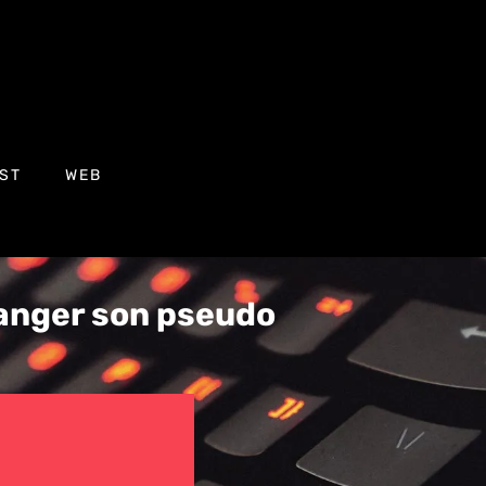
ST
WEB
anger son pseudo