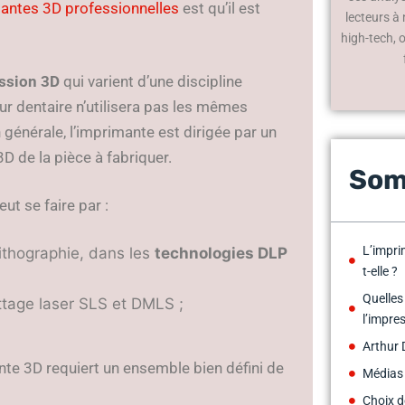
mantes 3D professionnelles
est qu’il est
lecteurs à
high-tech, 
ssion 3D
qui varient d’une discipline
eur dentaire n’utilisera pas les mêmes
générale, l’imprimante est dirigée par un
3D de la pièce à fabriquer.
Som
ut se faire par :
L’impri
ithographie, dans les
technologies DLP
t-elle ?
Quelles
ttage laser SLS et DMLS ;
l’impre
Arthur 
nte 3D requiert un ensemble bien défini de
Médias
Choix d