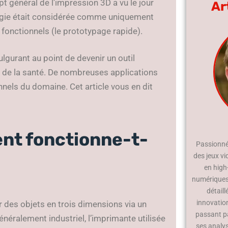
pt général de l’impression 3D a vu le jour
Ar
logie était considérée comme uniquement
fonctionnels (le prototypage rapide).
lgurant au point de devenir un outil
de la santé. De nombreuses applications
onnels du domaine. Cet article vous en dit
nt fonctionne-t-
Passionné 
des jeux vi
en high
numériques.
détaill
innovatio
 des objets en trois dimensions via un
passant p
éralement industriel, l’imprimante utilisée
ses analy