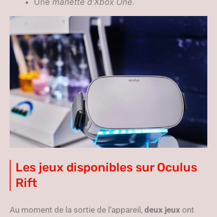
Une
manette d’Xbox One.
Les jeux disponibles sur Oculus
Rift
Au moment de la sortie de l’appareil,
deux jeux
ont