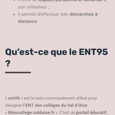
son utilisateur ;
il permet d’effectuer des
démarches à
distance
.
Qu’est-ce que le ENT95
?
«
ent95
» est le nom communément utilisé pour
désigner
l’ENT des collèges du Val d’Oise
«
Moncollege.valdoise.fr
». C’est un
portail éducatif
,