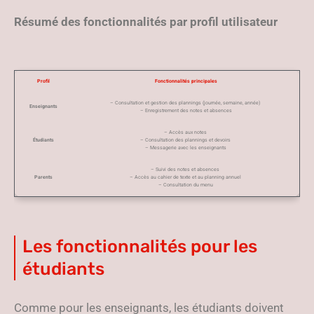
Résumé des fonctionnalités par profil utilisateur
Profil
Fonctionnalités principales
– Consultation et gestion des plannings (journée, semaine, année)
Enseignants
– Enregistrement des notes et absences
– Accès aux notes
Étudiants
– Consultation des plannings et devoirs
– Messagerie avec les enseignants
– Suivi des notes et absences
Parents
– Accès au cahier de texte et au planning annuel
– Consultation du menu
Les fonctionnalités pour les
étudiants
Comme pour les enseignants, les étudiants doivent