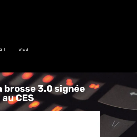
ST
WEB
la brosse 3.0 signée
e au CES