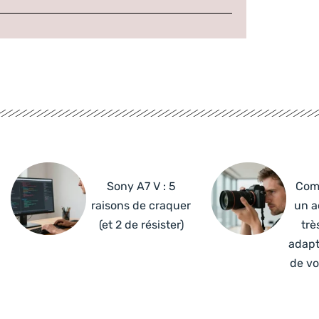
Sony A7 V : 5
Com
raisons de craquer
un a
(et 2 de résister)
trè
adapt
de vo