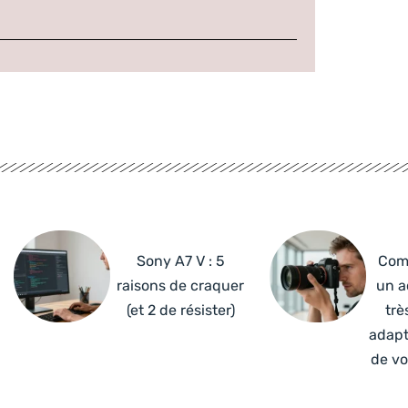
Sony A7 V : 5
Com
raisons de craquer
un a
(et 2 de résister)
trè
adapt
de vo