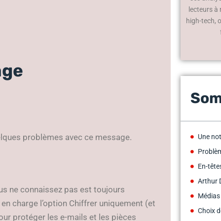
lecteurs à
high-tech, 
age
Som
quelques problèmes avec ce message.
Une not
Problè
En-têt
Arthur 
us ne connaissez pas est toujours
Médias
en charge l’option Chiffrer uniquement (et
Choix d
ur protéger les e-mails et les pièces