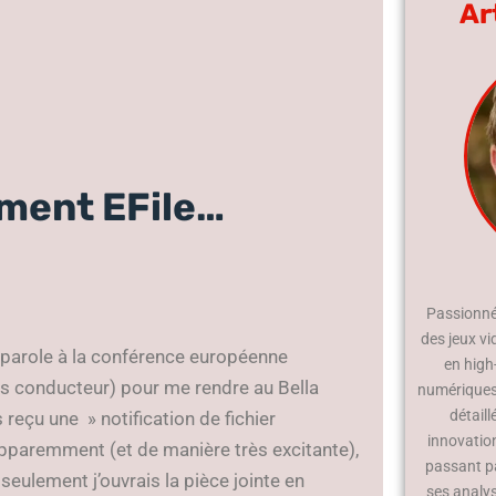
Ar
ument EFile…
Passionné 
des jeux vi
a parole à la conférence européenne
en high
ns conducteur) pour me rendre au Bella
numériques.
détaill
s reçu une » notification de fichier
innovatio
Apparemment (et de manière très excitante),
passant p
eulement j’ouvrais la pièce jointe en
ses analy