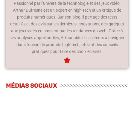
Passionné par l’univers de la technologie et des jeux vidéo,
Arthur Dufresne est un expert en high-tech et un critique de
produits numériques. Sur son blog, il partage des tests
détaillés et des avis sur les dernières innovations, des gadgets
aux jeux vidéo en passant par les tendances du web. Grâce à
ses analyses approfondies, Arthur aide ses lecteurs à naviguer
dans l’océan de produits high-tech, offrant des conseils
pratiques pour faire des choix éclairés.
MÉDIAS SOCIAUX