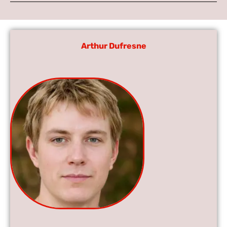
Arthur Dufresne