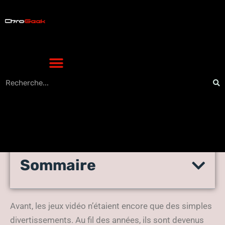
Sommaire
Peut-on vivre de sa passion
pour les jeux vidéo ?
Avant, les jeux vidéo n’étaient encore que des simples
divertissements. Au fil des années, ils sont devenus