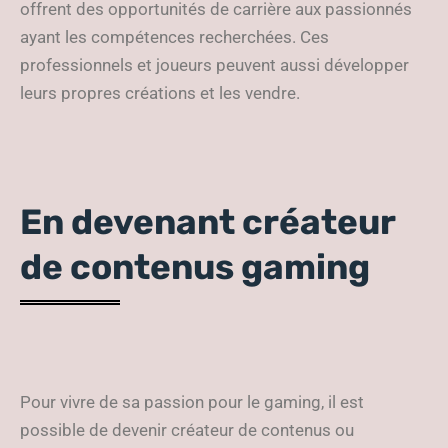
offrent des opportunités de carrière aux passionnés
ayant les compétences recherchées. Ces
professionnels et joueurs peuvent aussi développer
leurs propres créations et les vendre.
En devenant créateur
de contenus gaming
Pour vivre de sa passion pour le gaming, il est
possible de devenir créateur de contenus ou