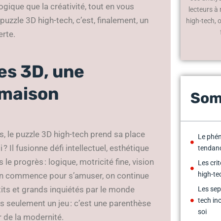
gique que la créativité, tout en vous
lecteurs à
puzzle 3D high-tech, c’est, finalement, un
high-tech, 
erte.
es 3D, une
 maison
Som
s, le puzzle 3D high-tech prend sa place
Le phén
Il fusionne défi intellectuel, esthétique
tendanc
le progrès : logique, motricité fine, vision
Les cri
high-te
 On commence pour s’amuser, on continue
tits et grands inquiétés par le monde
Les sep
tech in
s seulement un jeu : c’est une parenthèse
soi
r de la modernité.