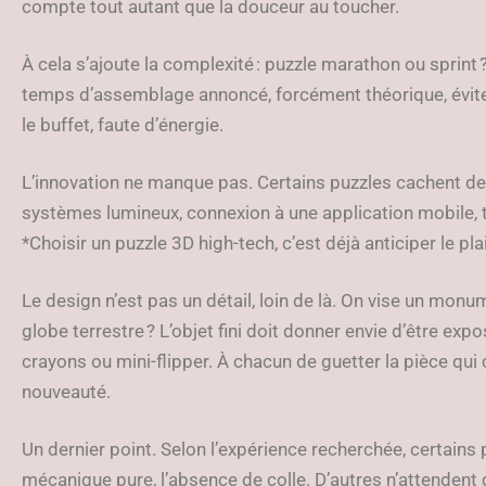
compte tout autant que la douceur au toucher.
À cela s’ajoute la complexité : puzzle marathon ou sprint
temps d’assemblage annoncé, forcément théorique, évit
le buffet, faute d’énergie.
L’innovation ne manque pas. Certains puzzles cachent d
systèmes lumineux, connexion à une application mobile, t
*Choisir un puzzle 3D high-tech, c’est déjà anticiper le pl
Le design n’est pas un détail, loin de là. On vise un monu
globe terrestre ? L’objet fini doit donner envie d’être exp
crayons ou mini-flipper. À chacun de guetter la pièce qu
nouveauté.
Un dernier point. Selon l’expérience recherchée, certains pri
mécanique pure, l’absence de colle. D’autres n’attendent 