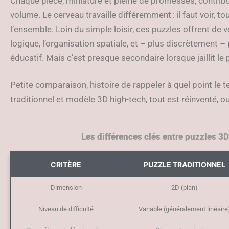
Chaque pièce, miniature et pleine de promesses, contribue
volume. Le cerveau travaille différemment : il faut voir, t
l’ensemble. Loin du simple loisir, ces puzzles offrent de vé
logique, l’organisation spatiale, et – plus discrètement – p
éducatif. Mais c’est presque secondaire lorsque jaillit le 
Petite comparaison, histoire de rappeler à quel point le t
traditionnel et modèle 3D high-tech, tout est réinventé, o
Les différences clés entre puzzles 3D
CRITÈRE
PUZZLE TRADITIONNEL
Dimension
2D (plan)
Niveau de difficulté
Variable (généralement linéaire