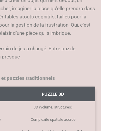
 à créer un objet qui tient debout, un
oucher, imaginer la place qu’elle prendra dans
ritables atouts cognitifs, taillés pour la
our la gestion de la frustration. Oui, c’est
plaisir d’une pièce qui s’imbrique.
errain de jeu a changé. Entre puzzle
u presque :
 et puzzles traditionnels
PUZZLE 3D
3D (volume, structures)
)
Complexité spatiale accrue