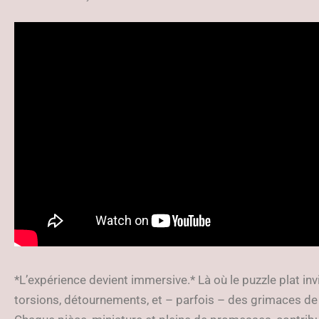
*L’expérience devient immersive.* Là où le puzzle plat invi
torsions, détournements, et – parfois – des grimaces de 