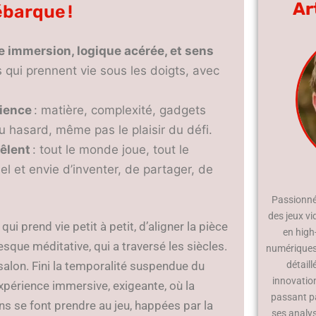
Ar
ébarque !
 immersion, logique acérée, et sens
 qui prennent vie sous les doigts, avec
tience
: matière, complexité, gadgets
au hasard, même pas le plaisir du défi.
mêlent
: tout le monde joue, tout le
l et envie d’inventer, de partager, de
Passionné 
des jeux vi
ui prend vie petit à petit, d’aligner la pièce
en high
esque méditative, qui a traversé les siècles.
numériques.
salon. Fini la temporalité suspendue du
détaill
innovatio
 expérience immersive, exigeante, où la
passant p
ns se font prendre au jeu, happées par la
ses analy