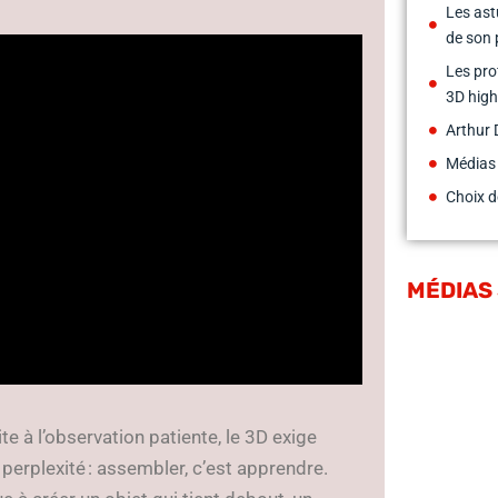
Les ast
de son 
Les pro
3D high
Arthur 
Médias
Choix d
MÉDIAS
te à l’observation patiente, le 3D exige
perplexité : assembler, c’est apprendre.