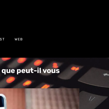
ST
WEB
 que peut-il vous