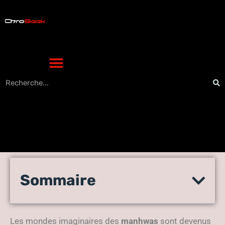
L’univers mystérieux des
Sommaire
manhwas : secrets et récits
captivants de Reaper Scans
Les mondes imaginaires des
manhwas
sont devenus