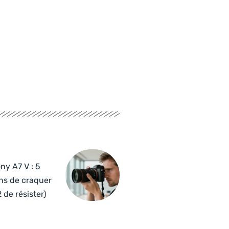
ny A7 V : 5
ns de craquer
2 de résister)