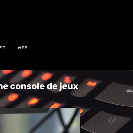
ST
WEB
ne console de jeux