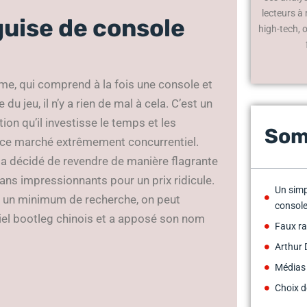
lecteurs à
guise de console
high-tech, 
Game, qui comprend à la fois une console et
du jeu, il n’y a rien de mal à cela. C’est un
ion qu’il investisse le temps et les
Som
r ce marché extrêmement concurrentiel.
y a décidé de revendre de manière flagrante
ns impressionnants pour un prix ridicule.
Un simp
vec un minimum de recherche, on peut
consol
riel bootleg chinois et a apposé son nom
Faux ra
Arthur 
Médias
Choix d