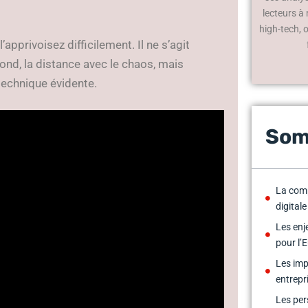
lecteurs à
high-tech, 
l’apprivoisez difficilement. Il ne s’agit
fond, la distance avec le chaos, mais
 technique évidente.
Som
La comp
digital
Les enj
pour l’
Les imp
entrepr
Les per