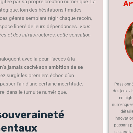
gitée par sa propre création numérique. La
Ar
atégique, loin des hésitations timides
, ces géants semblant régir chaque recoin,
 espace libéré de leurs dépendances.
Vous
es et des infrastructures, cette sensation
ialoguent avec la peur, l’accès à la
n’a jamais caché son ambition de se
z surgir les premiers échos d’un
passer l’air d’une certaine incertitude.
Passionné 
des jeux vi
être, dans le tumulte numérique.
en high
numériques.
souveraineté
détaill
innovatio
amentaux
passant p
ses analy