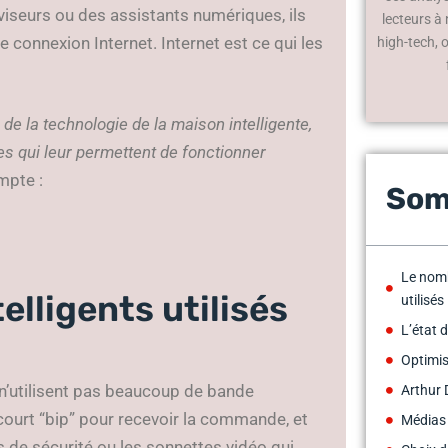
viseurs ou des assistants numériques, ils
lecteurs à
 connexion Internet. Internet est ce qui les
high-tech, 
é de la technologie de la maison intelligente,
es qui leur permettent de fonctionner
ompte :
Som
Le nomb
elligents utilisés
utilisés
L’état 
Optimi
 n’utilisent pas beaucoup de bande
Arthur 
 court “bip” pour recevoir la commande, et
Médias
s de sécurité ou les sonnettes vidéo qui