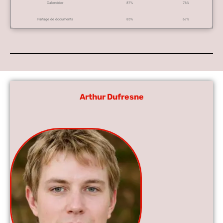
Calendrier
87%
76%
Partage de documents
85%
67%
Arthur Dufresne