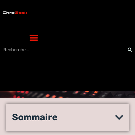
Comment zimbra unicaen
révolutionne la
Sommaire
communication