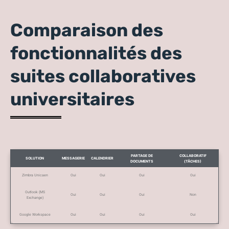
Comparaison des
fonctionnalités des
suites collaboratives
universitaires
PARTAGE DE
COLLABORATIF
SOLUTION
MESSAGERIE
CALENDRIER
DOCUMENTS
(TÂCHES)
Zimbra Unicaen
Oui
Oui
Oui
Oui
Outlook (MS
Oui
Oui
Oui
Non
Exchange)
Google Workspace
Oui
Oui
Oui
Oui