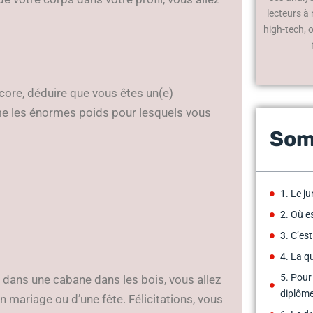
lecteurs à
high-tech, 
core, déduire que vous êtes un(e)
me les énormes poids pour lesquels vous
Som
1. Le j
2. Où e
3. C’es
4. La qu
5. Pour
 dans une cabane dans les bois, vous allez
diplôme
n mariage ou d’une fête. Félicitations, vous