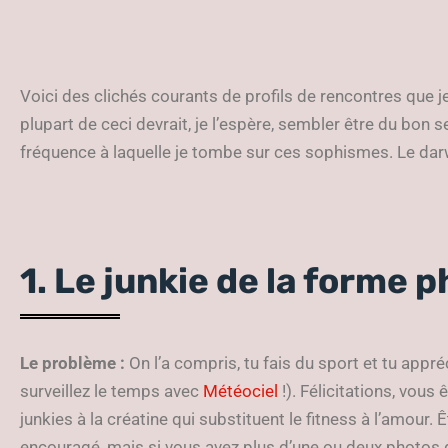
Voici des clichés courants de profils de rencontres que 
plupart de ceci devrait, je l’espère, sembler être du bon 
fréquence à laquelle je tombe sur ces sophismes. Le da
1. Le junkie de la forme 
Le
problème :
On l’a compris, tu fais du sport et tu appr
surveillez le temps avec
Météociel
!). Félicitations, vous
junkies à la créatine qui substituent le fitness à l’amour.
encouragé, mais si vous avez plus d’une ou deux photos de