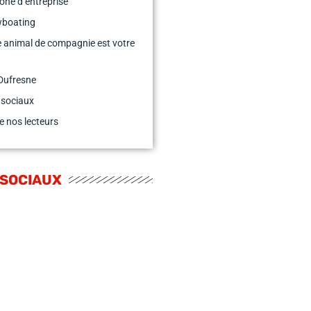
rone d’entreprise
wboating
e animal de compagnie est votre
Dufresne
 sociaux
e nos lecteurs
 SOCIAUX