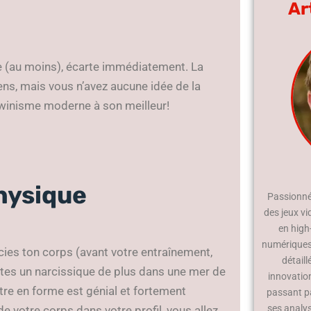
Ar
je (au moins), écarte immédiatement. La
sens, mais vous n’avez aucune idée de la
rwinisme moderne à son meilleur!
physique
Passionné 
des jeux vi
en high
numériques.
écies ton corps (avant votre entraînement,
détaill
 êtes un narcissique de plus dans une mer de
innovatio
 Être en forme est génial et fortement
passant p
ses analy
 votre corps dans votre profil, vous allez