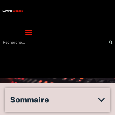
InboxCube Review – Une
application qui rend le
Sommaire
courrier électronique