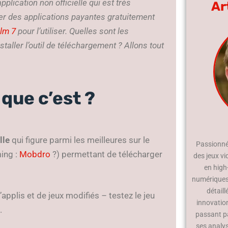
plication non officielle qui est très
Ar
ger des applications payantes gratuitement
lm 7
pour l’utiliser. Quelles sont les
taller l’outil de téléchargement ? Allons tout
que c’est ?
elle
qui figure parmi les meilleures sur le
Passionné 
ing :
Mobdro
?) permettant de télécharger
des jeux vi
en high
numériques.
détaill
applis et de jeux modifiés
–
testez le jeu
innovatio
.
passant p
ses analy