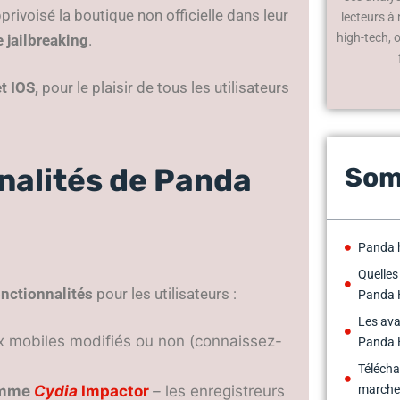
voisé la boutique non officielle dans leur
lecteurs à
high-tech, 
 jailbreaking
.
t IOS,
pour le plaisir de tous les utilisateurs
nnalités de Panda
Som
Panda h
Quelles
onctionnalités
pour les utilisateurs :
Panda 
Les ava
ux mobiles modifiés ou non (connaissez-
Panda 
Télécha
comme
Cydia
Impactor
–
les enregistreurs
marche