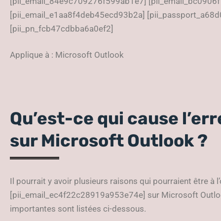
[pii_email_84e9c709276f599ab1e7] [pii_email_bc0906
[pii_email_e1aa8f4deb45ecd93b2a] [pii_passport_a68
[pii_pn_fcb47cdbba6a0ef2]
Applique à : Microsoft Outlook
Qu’est-ce qui cause l’erre
sur Microsoft Outlook ?
Il pourrait y avoir plusieurs raisons qui pourraient être à l’
[pii_email_ec4f22c28919a953e74e] sur Microsoft Outlook
importantes sont listées ci-dessous.