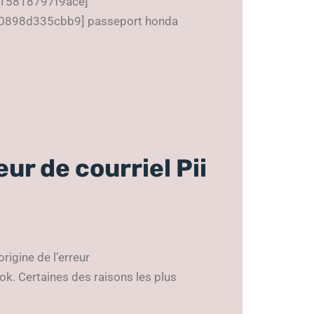
f15818797f9ace]
d0898d335cbb9] passeport honda
ur de courriel Pii
origine de l’erreur
. Certaines des raisons les plus