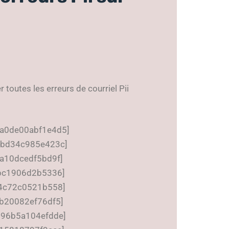
 toutes les erreurs de courriel Pii
5ca0de00abf1e4d5]
8bbd34c985e423c]
aa10dcedf5bd9f]
dbc1906d2b5336]
a4c72c0521b558]
0b20082ef76df5]
5396b5a104efdde]