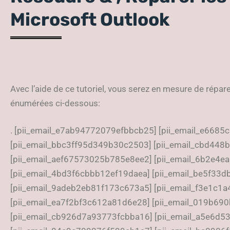
Microsoft Outlook
Avec l’aide de ce tutoriel, vous serez en mesure de réparer
énumérées ci-dessous:
. [pii_email_e7ab94772079efbbcb25] [pii_email_e668
[pii_email_bbc3ff95d349b30c2503] [pii_email_cbd44
[pii_email_aef67573025b785e8ee2] [pii_email_6b2e4e
[pii_email_4bd3f6cbbb12ef19daea] [pii_email_be5f33
[pii_email_9adeb2eb81f173c673a5] [pii_email_f3e1c1
[pii_email_ea7f2bf3c612a81d6e28] [pii_email_019b69
[pii_email_cb926d7a93773fcbba16] [pii_email_a5e6d