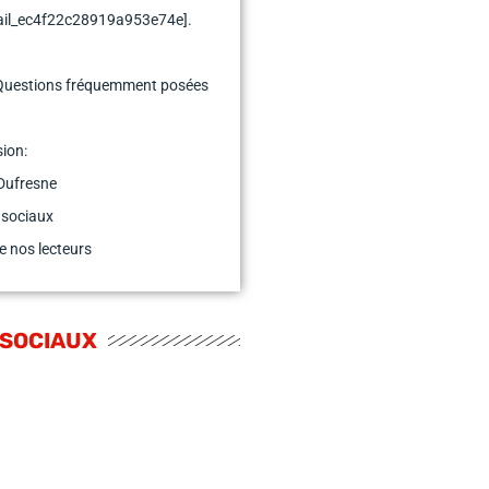
mail_ec4f22c28919a953e74e].
Questions fréquemment posées
ion:
Dufresne
 sociaux
e nos lecteurs
 SOCIAUX