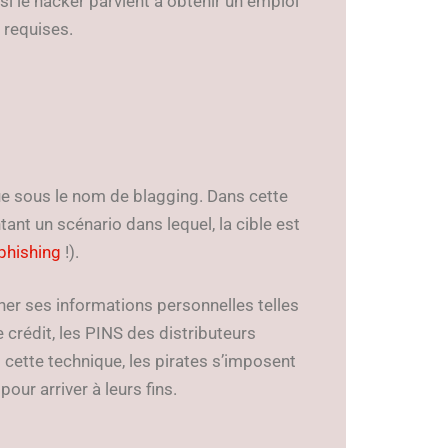
i le hacker parvient à obtenir un emploi
s requises.
ue sous le nom de blagging. Dans cette
ntant un scénario dans lequel, la cible est
phishing
!).
nner ses informations personnelles telles
 crédit, les PINS des distributeurs
cette technique, les pirates s’imposent
ur arriver à leurs fins.