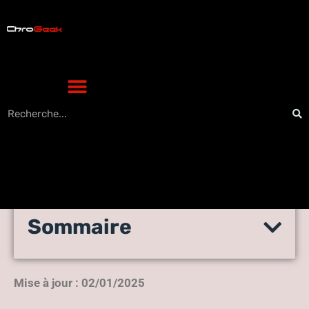
Sommaire
Gérer vos statistiques sur
Rainbow Six avec r6 tracker
Mise à jour : 02/01/2025