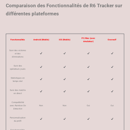
Comparaison des Fonctionnalités de R6 Tracker sur
différentes plateformes
PC/Mac (avec
Fonctionnalités
Android (Mobile)
iOS (Mobile)
Overwolf
émulateur)
Suivi des victoires
et des
éliminations
Suivi des
opérateurs joués
Statistiques en
temps réel
Suivi des matchs
en direct
Compatibilité
avec
Rainbow Six
Non
Non
Oui
Oui
Extraction
Personnalisation
du profil
Fonctionnalités