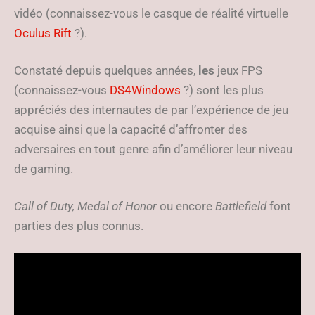
vidéo (connaissez-vous le casque de réalité virtuelle
Oculus Rift
?).
Constaté depuis quelques années,
les
jeux FPS
(connaissez-vous
DS4Windows
?) sont les plus
appréciés des internautes de par l’expérience de jeu
acquise ainsi que la capacité d’affronter des
adversaires en tout genre afin d’améliorer leur niveau
de gaming.
Call of Duty,
Medal of Honor
ou encore
Battlefield
font
parties des plus connus.