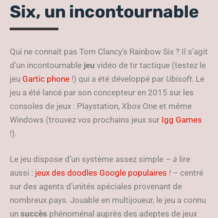
Six, un incontournable
Qui ne connait pas Tom Clancy’s Rainbow Six ? Il s’agit
d’un incontournable
jeu
vidéo de tir tactique (testez le
jeu
Gartic phone
!) qui a été développé par
Ubisoft
. Le
jeu a été lancé par son concepteur en 2015 sur les
consoles de jeux : Playstation, Xbox One et même
Windows (trouvez vos prochains jeux sur
Igg Games
!).
Le jeu dispose d’un système assez simple –
à
lire
aussi :
jeux des doodles Google populaires
!
– centré
sur des agents d’unités spéciales provenant de
nombreux pays. Jouable en multijoueur, le jeu a connu
un
succès
phénoménal auprès des adeptes de jeux