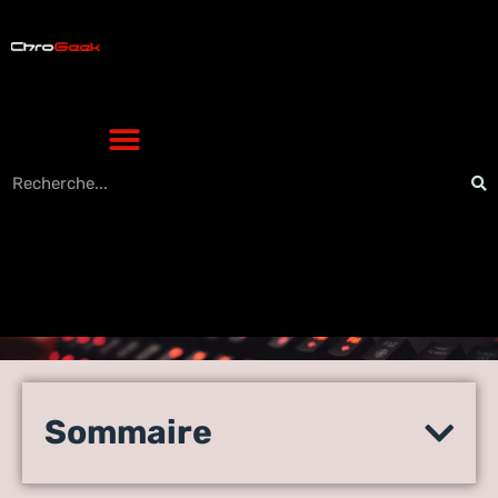
FamiSafe critique 2021 –
application de contrôle
Sommaire
parental pour la sécurité